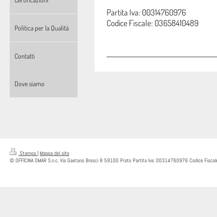
Partita Iva: 00314760976
Codice Fiscale: 03658410489
Politica per la Qualità
Contatti
Dove siamo
Stampa
|
Mappa del sito
© OFFICINA OMAR S.n.c. Via Gaetano Bresci 8 59100 Prato Partita Iva: 00314760976 Codice Fisc